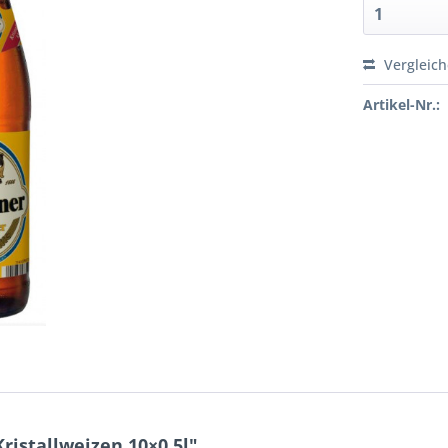
Vergleic
Artikel-Nr.:
istallweizen 10×0,5l"