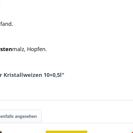
Pfand.
ste
n
malz, Hopfen.
 Kristallweizen 10×0,5l"
enfalls angesehen