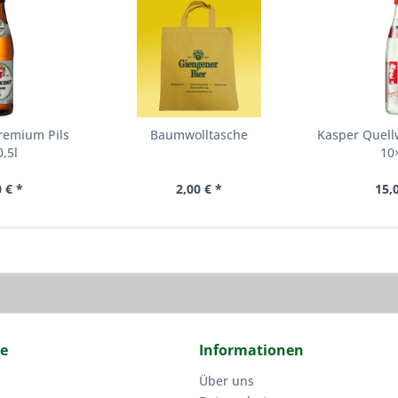
remium Pils
Baumwolltasche
Kasper Quell
,5l
10
 € *
2,00 € *
15,
ce
Informationen
Über uns