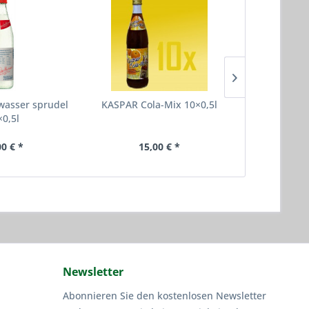
wasser sprudel
KASPAR Cola-Mix 10×0,5l
Giengene
×0,5l
1
00 € *
15,00 € *
15
Newsletter
Abonnieren Sie den kostenlosen Newsletter