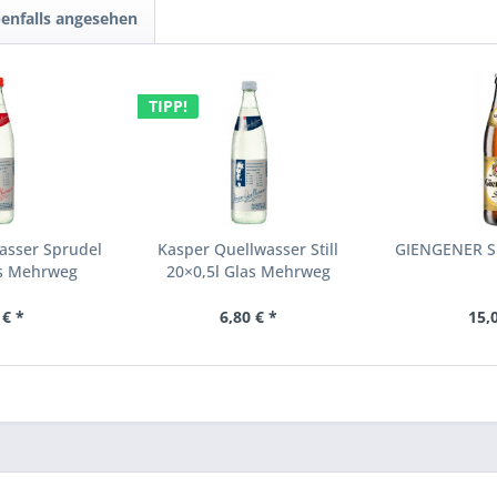
enfalls angesehen
TIPP!
asser Sprudel
Kasper Quellwasser Still
GIENGENER Sp
as Mehrweg
20×0,5l Glas Mehrweg
 € *
6,80 € *
15,