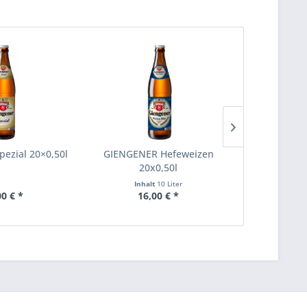
ezial 20×0,50l
GIENGENER Hefeweizen
GIENGENER 
20x0,50l
D
Inhalt
10 Liter
00 € *
16,00 € *
15