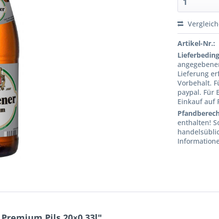
Vergleic
Artikel-Nr.:
Lieferbedin
angegebenen
Lieferung er
Vorbehalt. 
paypal. Für 
Einkauf auf
Pfandberec
enthalten! S
handelsübli
Informatione
Premium Pils 20×0,33l"