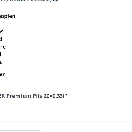
opfen.
as
d
ere
d
.
en.
R Premium Pils 20×0,33l"