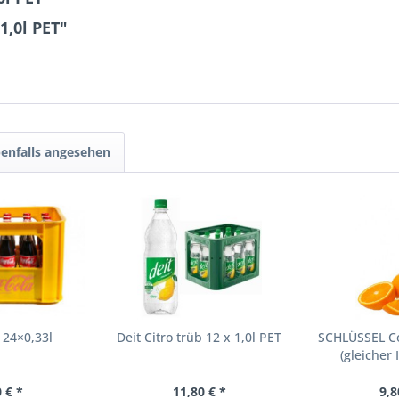
1,0l PET"
enfalls angesehen
 24×0,33l
Deit Citro trüb 12 x 1,0l PET
SCHLÜSSEL Co
(gleicher 
 € *
11,80 € *
9,8