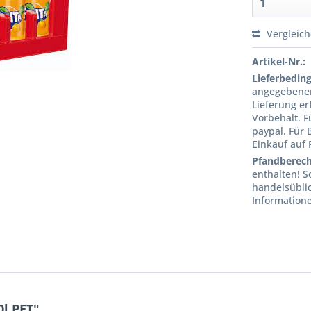
Vergleic
Artikel-Nr.:
Lieferbedin
angegebenen
Lieferung er
Vorbehalt. 
paypal. Für 
Einkauf auf
Pfandberec
enthalten! S
handelsübli
Informatione
l PET"