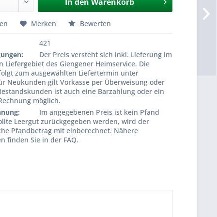
In den
Warenkorb
hen
Merken
Bewerten
421
gungen:
Der Preis versteht sich inkl. Lieferung im
 Liefergebiet des Giengener Heimservice. Die
folgt zum ausgewählten Liefertermin unter
Für Neukunden gilt Vorkasse per Überweisung oder
Bestandskunden ist auch eine Barzahlung oder ein
 Rechnung möglich.
hnung:
Im angegebenen Preis ist kein Pfand
ollte Leergut zurückgegeben werden, wird der
che Pfandbetrag mit einberechnet. Nähere
n finden Sie in der FAQ.