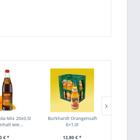
la-Mix 20x0,5l
Burkhardt Orangensaft
Frucade 
Inhalt wie...
6×1,0l
0 € *
12,80 € *
13