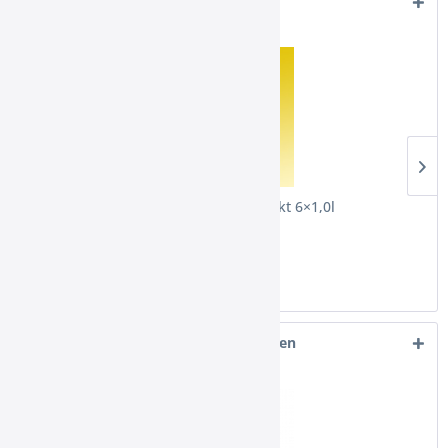
Kunden kauften auch
Burkhardt Apfelsaft direkt 6×1,0l
12,80 € *
Kunden haben sich ebenfalls angesehen