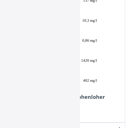
157 mg/l
Kalium
10,3 mg/l
Flourid
0,86 mg/l
Sulfat
1420 mg/l
Hydrogencarbonat
402 mg/l
Weiterführende Links zu "Hohenloher
medium 12x0,7l"
Fragen zum Artikel?
Weitere Artikel von Eico-Quelle