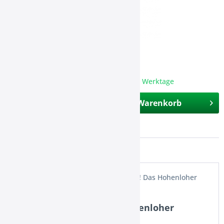
7,40 € *
inkl. 19 % MwSt. und Versandkosten
Sofort versandfertig, Lieferzeit ca. 1-3 Werktage
In den
Warenkorb
Merken
Bewerten
Artikel-Nr.:
511
Beschreibung
Der Kraftprotz... mit wenig Kohlensäure! Das Hohenloher
Mineralwasser besticht durch seinen...
Produktinformationen "Hohenloher
medium 12x0,7l"