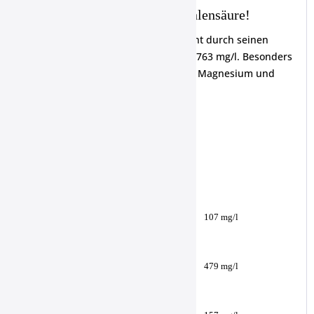
Der Kraftprotz... mit wenig Kohlensäure!
Das Hohenloher Mineralwasser besticht durch seinen
gesamt hohen Mineraliengehalt von 2.763 mg/l. Besonders
hervorzuheben ist der hohe Gehalt an Magnesium und
Calcium.
Mineralisation:
Magnesium
107 mg/l
Calcium
479 mg/l
Natrium