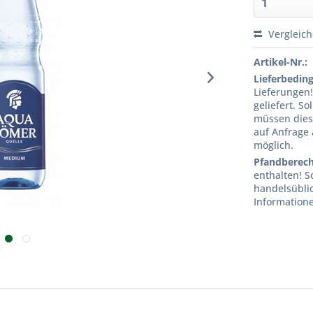
Vergleic
Artikel-Nr.:
Lieferbedin
Lieferungen
geliefert. S
müssen dies
auf Anfrage
möglich.
Pfandberec
enthalten! S
handelsübli
Informatione