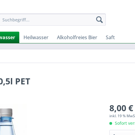
wasser
Heilwasser
Alkoholfreies Bier
Saft
,5l PET
8,00 €
inkl. 19 % Mw
Sofort ver