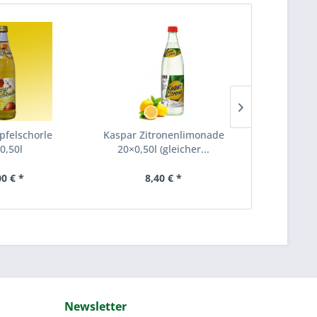
felschorle
Kaspar Zitronenlimonade
Kaspar Or
0,50l
20×0,50l (gleicher...
20×0,50l
00 € *
8,40 € *
8,
Newsletter