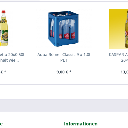
etta 20x0,50l
Aqua Römer Classic 9 x 1,0l
KASPAR Ap
halt wie...
PET
20×
 € *
9,00 € *
13,
ce
Informationen